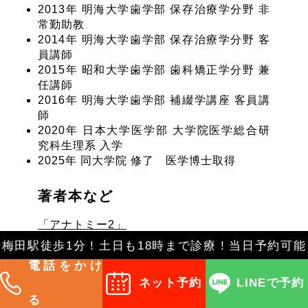
2013年 明海大学歯学部 保存治療学分野 非
常勤助教
2014年 明海大学歯学部 保存治療学分野 客
員講師
2015年 昭和大学歯学部 歯科矯正学分野 兼
任講師
2016年 明海大学歯学部 補綴学講座 客員講
師
2020年 日本大学医学部 大学院医学総合研
究科生理系 入学
2025年 同大学院 修了 医学博士取得
著者本など
「アナトミー2」
「オーラル・インプラント・リハビリテー
梅田駅徒歩1分！土日も18時まで診療！当日予約可能
ション・シリーズ Vol.4」
電話をかけ
「まずはこの1冊から! はじめてのホワイト
ネット予約
LINEで予約
ニング」
る
「前歯部アライナー矯正 導入・実践編」