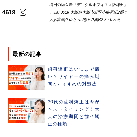
梅田の歯医者「デンタルオフィス大阪梅田」
-4618
〒530-0018 大阪府大阪市北区小松原町2番-4
大阪富国生命ビル 地下２階B2 8・9区画
最新の記事
歯科矯正はいつまで痛
い？ワイヤーの痛み期
間とおすすめの対処法
30代の歯科矯正は今が
ベストタイミング！大
人の治療期間と歯科矯
正の種類