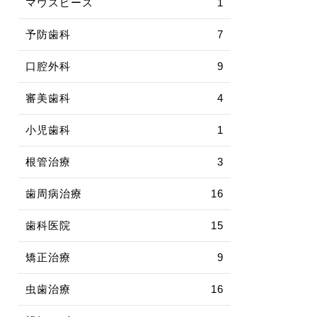
マウスピース
1
予防歯科
7
口腔外科
9
審美歯科
4
小児歯科
1
根管治療
3
歯周病治療
16
歯科医院
15
矯正治療
9
虫歯治療
16