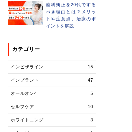
歯科矯正を20代でする
べき理由とは？メリッ
トや注意点、治療のポ
イントを解説
カテゴリー
インビザライン
15
インプラント
47
オールオン4
5
セルフケア
10
ホワイトニング
3