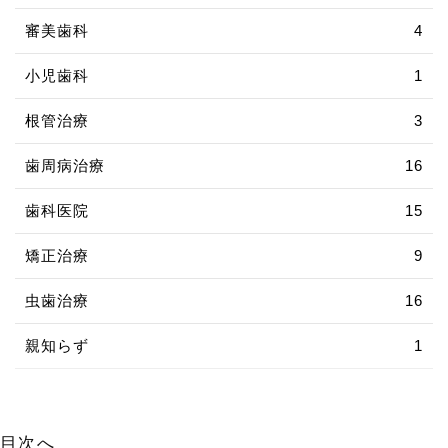
審美歯科
4
小児歯科
1
根管治療
3
歯周病治療
16
歯科医院
15
矯正治療
9
虫歯治療
16
親知らず
1
目次へ