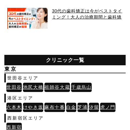
30代の歯科矯正は今がベストタイ
ミング！大人の治療期間と歯科矯
正の種類
クリニック一覧
東京
世田谷エリア
世田谷
池尻大橋
祖師谷大蔵
千歳烏山
港区エリア
六本木
けやき坂
麻布十番
白金
芝浦
汐留
虎ノ門
西新宿区エリア
西新宿