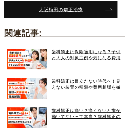
大阪梅田の矯正治療
関連記事:
歯科矯正は保険適用になる？子供
と大人の対象症例や気になる費用
を解説！
歯科矯正は目立たない時代へ！見
えない装置の種類や費用相場を徹
底解説
歯科矯正は痛い？痛くないと歯が
動いてないって本当？歯科矯正の
基本と痛みの原因