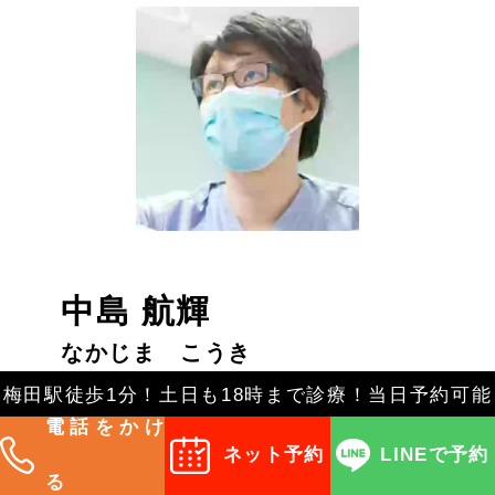
中島 航輝
なかじま こうき
役職
梅田駅徒歩1分！土日も18時まで診療！当日予約可能
世航会デンタルオフィス 理事長
電話をかけ
ネット予約
LINEで予約
る
資格