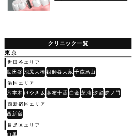
ト
クリニック一覧
東京
世田谷エリア
世田谷
池尻大橋
祖師谷大蔵
千歳烏山
港区エリア
六本木
けやき坂
麻布十番
白金
芝浦
汐留
虎ノ門
西新宿区エリア
西新宿
目黒区エリア
目黒