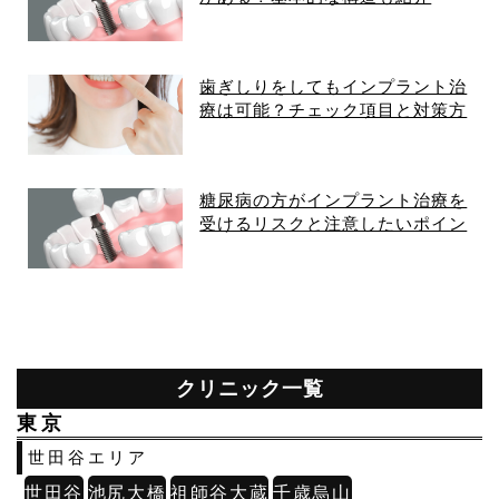
歯ぎしりをしてもインプラント治
療は可能？チェック項目と対策方
法
糖尿病の方がインプラント治療を
受けるリスクと注意したいポイン
ト
クリニック一覧
東京
世田谷エリア
世田谷
池尻大橋
祖師谷大蔵
千歳烏山