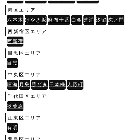
港区エリア
六本木
けやき坂
麻布十番
白金
芝浦
汐留
虎ノ門
西新宿区エリア
西新宿
目黒区エリア
目黒
中央区エリア
晴海
月島
勝どき
日本橋
人形町
千代田区エリア
秋葉原
江東区エリア
有明
豊島区エリア