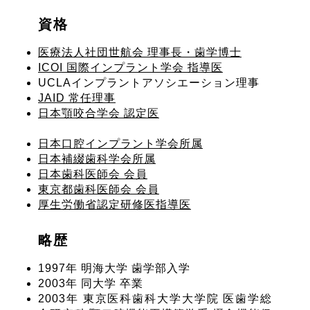
資格
医療法人社団世航会 理事長・歯学博士
ICOI 国際インプラント学会 指導医
UCLAインプラントアソシエーション理事
JAID 常任理事
日本顎咬合学会 認定医
日本口腔インプラント学会所属
日本補綴歯科学会所属
日本歯科医師会 会員
東京都歯科医師会 会員
厚生労働省認定研修医指導医
略歴
1997年 明海大学 歯学部入学
2003年 同大学 卒業
2003年 東京医科歯科大学大学院 医歯学総