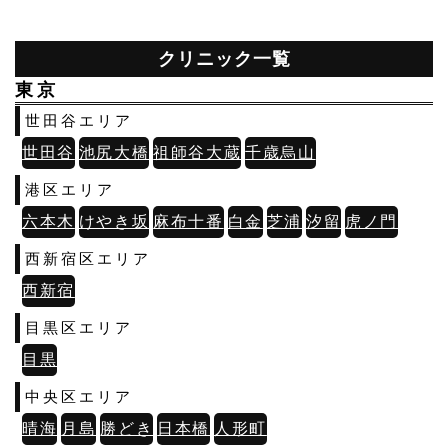
クリニック一覧
東京
世田谷エリア
世田谷
池尻大橋
祖師谷大蔵
千歳烏山
港区エリア
六本木
けやき坂
麻布十番
白金
芝浦
汐留
虎ノ門
西新宿区エリア
西新宿
目黒区エリア
目黒
中央区エリア
晴海
月島
勝どき
日本橋
人形町